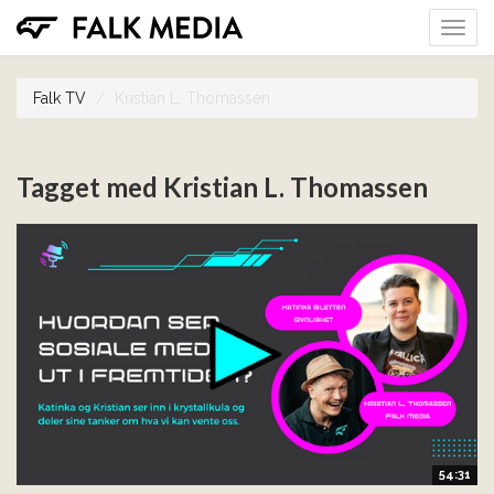
Togg
navig
Falk TV
Kristian L. Thomassen
Tagget med Kristian L. Thomassen
54:31